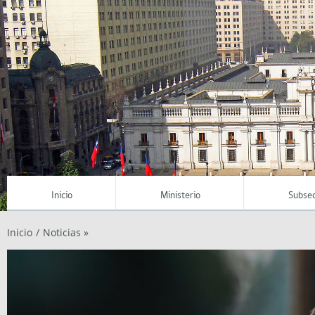
Inicio
Ministerio
Subsec
Inicio
/
Noticias »