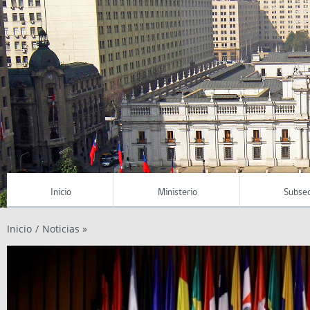
Inicio
Ministerio
Subsec
Inicio
/
Noticias »