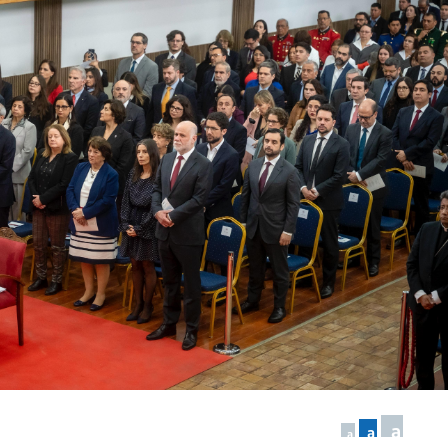
a
a
a