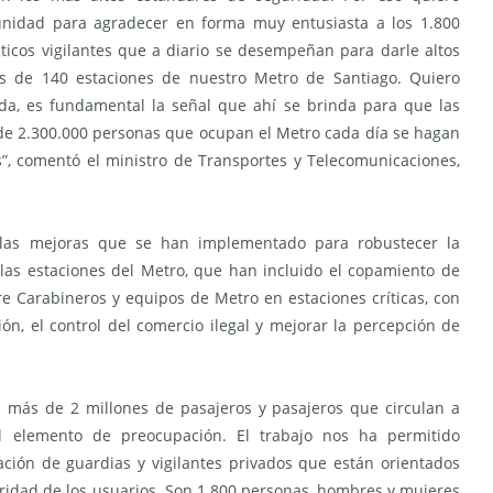
unidad para agradecer en forma muy entusiasta a los 1.800
ticos vigilantes que a diario se desempeñan para darle altos
s de 140 estaciones de nuestro Metro de Santiago. Quiero
ada, es fundamental la señal que ahí se brinda para que las
 de 2.300.000 personas que ocupan el Metro cada día se hagan
s”, comentó el ministro de Transportes y Telecomunicaciones,
 las mejoras que se han implementado para robustecer la
e las estaciones del Metro, que han incluido el copamiento de
 Carabineros y equipos de Metro en estaciones críticas, con
ión, el control del comercio ilegal y mejorar la percepción de
 más de 2 millones de pasajeros y pasajeros que circulan a
l elemento de preocupación. El trabajo nos ha permitido
ión de guardias y vigilantes privados que están orientados
ridad de los usuarios. Son 1.800 personas, hombres y mujeres