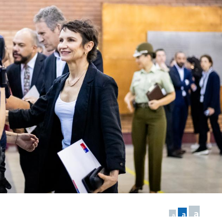
a
a
a