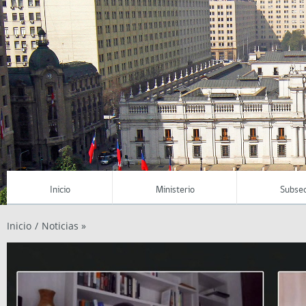
Inicio
Ministerio
Subsec
Inicio
/
Noticias »